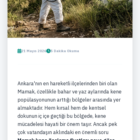
21 Mayıs 2026
5 Dakika Okuma
Hizmet Yazısı
Mamak Kene İlaçlama
Fiyatları Neye Göre
Değişir
Ankara'nın en hareketli ilçelerinden biri olan
Mamak, özellikle bahar ve yaz aylarında kene
popülasyonunun arttığı bölgeler arasında yer
almaktadır. Hem kırsal hem de kentsel
dokunun iç içe geçtiği bu bölgede, kene
mücadelesi hayati bir önem taşır. Ancak pek
çok vatandaşın aklındaki en önemli soru