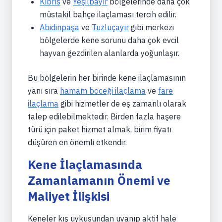
Kıbrıs
ve
Yeşilbayır
bölgelerinde daha çok
müstakil bahçe ilaçlaması tercih edilir.
Abidinpaşa
ve
Tuzluçayır
gibi merkezi
bölgelerde kene sorunu daha çok evcil
hayvan gezdirilen alanlarda yoğunlaşır.
Bu bölgelerin her birinde kene ilaçlamasının
yanı sıra
hamam böceği ilaçlama
ve
fare
ilaçlama
gibi hizmetler de eş zamanlı olarak
talep edilebilmektedir. Birden fazla haşere
türü için paket hizmet almak, birim fiyatı
düşüren en önemli etkendir.
Kene İlaçlamasında
Zamanlamanın Önemi ve
Maliyet İlişkisi
Keneler kış uykusundan uyanıp aktif hale