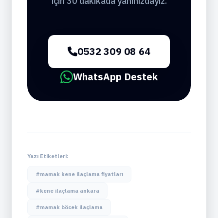
için 30 dakikada yanınızdayız.
0532 309 08 64
WhatsApp Destek
Yazı Etiketleri:
#mamak kene ilaçlama fiyatları
#kene ilaçlama ankara
#mamak böcek ilaçlama