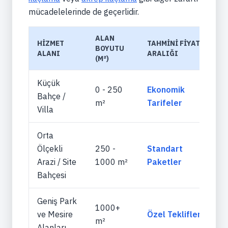
mücadelelerinde de geçerlidir.
ALAN
HIZMET
TAHMINI FIYAT
BOYUTU
ALANI
ARALIĞI
(M²)
Küçük
0 - 250
Ekonomik
Bahçe /
m²
Tarifeler
Villa
Orta
Ölçekli
250 -
Standart
Arazi / Site
1000 m²
Paketler
Bahçesi
Geniş Park
1000+
ve Mesire
Özel Teklifler
m²
Alanları