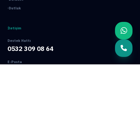
Dutluk
İletişim
Destek Hattı
0532 309 08 64
E-Posta
info@mamakbocekilaclama.com.tr
Adres
Macun Mah. 177. Cad. No:16/44 Yenimahalle / ANKARA
© 2026 Mamak Böcek İlaçlama. Tüm Hakları Saklıdır.
Ankara Web Tasarım: Oğuz Dijital