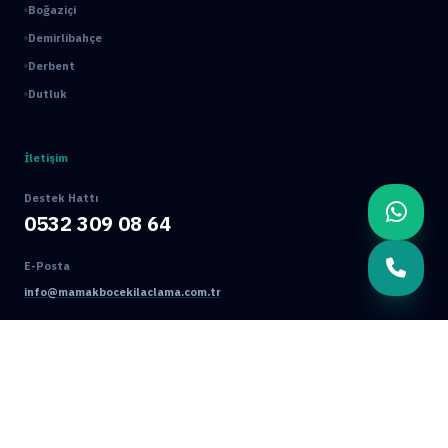
Boğaziçi
Demirlibahçe
Derbent
Dutluk
İletişim
Destek Hattı
0532 309 08 64
E-Posta
info@mamakbocekilaclama.com.tr
Adres
Macun Mah. 177. Cad. No:16/44 Yenimahalle / ANKARA