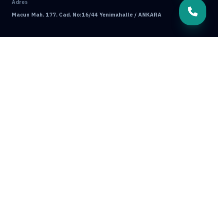
Adres
Macun Mah. 177. Cad. No:16/44 Yenimahalle / ANKARA
© 2026 Mamak Böcek İlaçlama. Tüm Hakları Saklıdır.
Ankara Web Tasarım: Oğuz Dijital
Kullanım Koşulları
Gizlilik Politikası
GRUP SITELERIMIZ & ÇÖZÜM ORTAKLARIMIZ
Ankara Bahçe İlaçlama
Ankara Böcek İlaçlama
Ankara Ev İlaçlama
Ankara Fare İlaçlama
Hamam Böceği İlaçlama
Haşere İlaçlama
Ankara İlaçlama
Pire İlaçlama
Tahtakurusu İlaçlama
Batıkent Böcek İlaçlama
BioPrime
Böcek İlaçlama 7/24
Böcek İlaçlama Ankara
Çankaya Böcek İlaçlama
Çayyolu Böcek İlaçlama
Eryaman Böcek İlaçlama
Fabrika İlaçlama
İşyeri İlaçlama
Keçiören Böcek İlaçlama
Kene İlaçlama
Mamak Böcek İlaçlama
Tahtakurusu İlaçlama TR
Yenimahalle Böcek İlaçlama