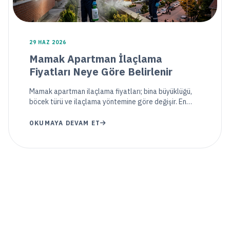
29 HAZ 2026
Mamak Apartman İlaçlama
Fiyatları Neye Göre Belirlenir
Mamak apartman ilaçlama fiyatları; bina büyüklüğü,
böcek türü ve ilaçlama yöntemine göre değişir. En
uygun ve profesyonel çözümler için rehberimizi
inceleyin.
OKUMAYA DEVAM ET