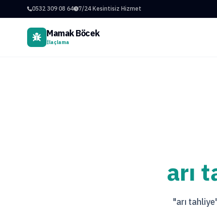
0532 309 08 64
7/24 Kesintisiz Hizmet
Mamak Böcek
İlaçlama
arı t
"arı tahliye