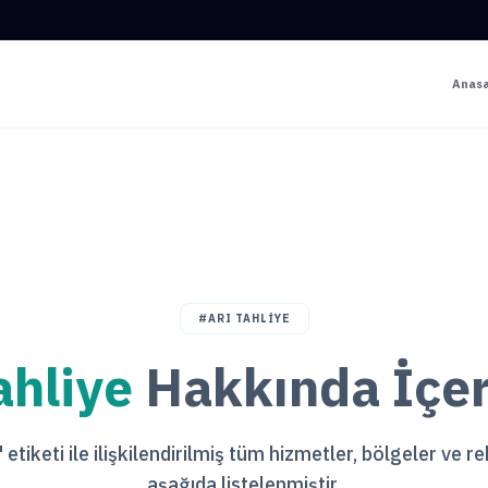
Anas
#ARI TAHLIYE
ahliye
Hakkında İçer
" etiketi ile ilişkilendirilmiş tüm hizmetler, bölgeler ve r
aşağıda listelenmiştir.