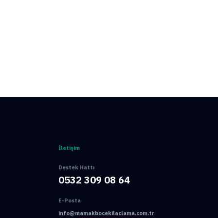
İletişim
Destek Hattı
0532 309 08 64
E-Posta
info@mamakbocekilaclama.com.tr