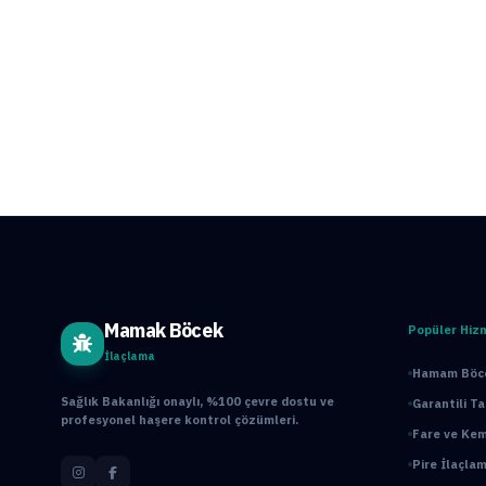
Mamak Böcek
Popüler Hiz
İlaçlama
Hamam Böce
Sağlık Bakanlığı onaylı, %100 çevre dostu ve
Garantili T
profesyonel haşere kontrol çözümleri.
Fare ve Kem
Pire İlaçlam