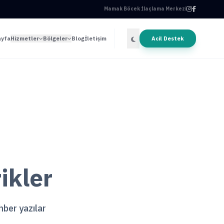
Mamak Böcek İlaçlama Merkezi
ayfa
Hizmetler
Bölgeler
Blog
İletişim
Acil Destek
ikler
ehber yazılar