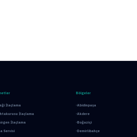
metler
Bölgeler
ği İlaçlama
Abidinpaşa
ahtakurusu İlaçlama
Akdere
irgen İlaçlama
Boğaziçi
a Servisi
Demirlibahçe