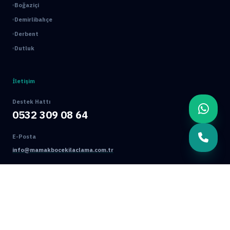
Boğaziçi
Demirlibahçe
Derbent
Dutluk
İletişim
Destek Hattı
0532 309 08 64
E-Posta
info@mamakbocekilaclama.com.tr
Adres
Macun Mah. 177. Cad. No:16/44 Yenimahalle / ANKARA