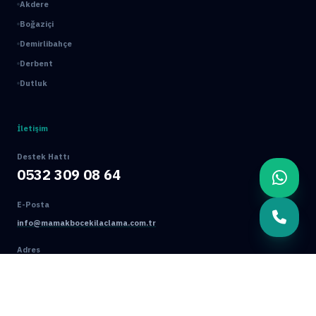
Akdere
Boğaziçi
Demirlibahçe
Derbent
Dutluk
İletişim
Destek Hattı
0532 309 08 64
E-Posta
info@mamakbocekilaclama.com.tr
Adres
Macun Mah. 177. Cad. No:16/44 Yenimahalle / ANKARA