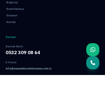
Boğaziçi
Demirlibahçe
Derbent
Dutluk
İletişim
Destek Hattı
0532 309 08 64
E-Posta
info@mamakbocekilaclama.com.tr
Adres
Macun Mah. 177. Cad. No:16/44 Yenimahalle / ANKARA