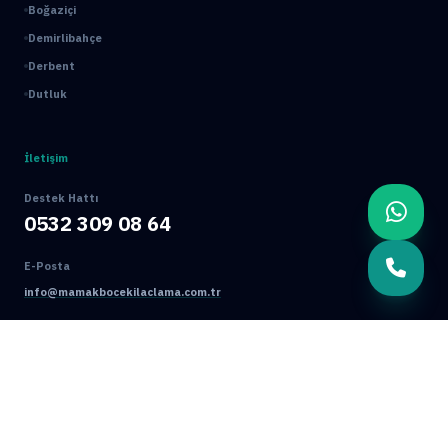
Boğaziçi
Demirlibahçe
Derbent
Dutluk
İletişim
Destek Hattı
0532 309 08 64
E-Posta
info@mamakbocekilaclama.com.tr
Adres
Macun Mah. 177. Cad. No:16/44 Yenimahalle / ANKARA