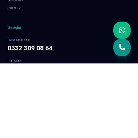
Dutluk
İletişim
Destek Hattı
0532 309 08 64
E-Posta
info@mamakbocekilaclama.com.tr
Adres
Macun Mah. 177. Cad. No:16/44 Yenimahalle / ANKARA
© 2026 Mamak Böcek İlaçlama. Tüm Hakları Saklıdır.
Ankara Web Tasarım: Oğuz Dijital