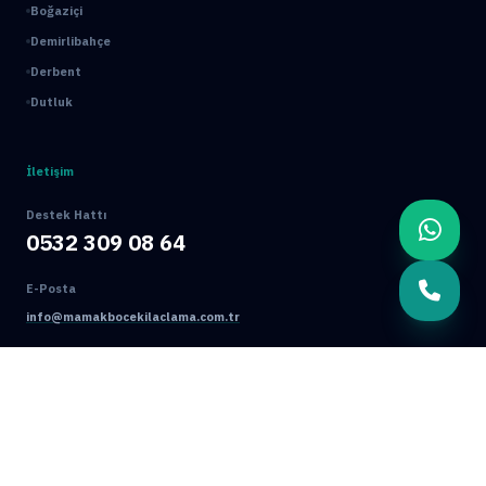
Boğaziçi
Demirlibahçe
Derbent
Dutluk
İletişim
Destek Hattı
0532 309 08 64
E-Posta
info@mamakbocekilaclama.com.tr
Adres
Macun Mah. 177. Cad. No:16/44 Yenimahalle / ANKARA