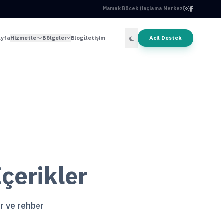
Mamak Böcek İlaçlama Merkezi
ayfa
Hizmetler
Bölgeler
Blog
İletişim
Acil Destek
çerikler
er ve rehber