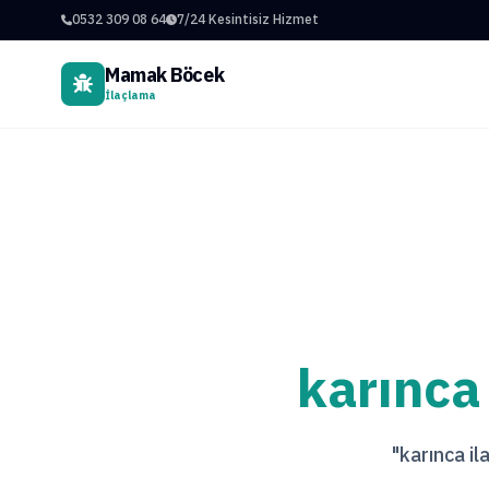
0532 309 08 64
7/24 Kesintisiz Hizmet
Mamak Böcek
İlaçlama
karınca
"karınca il