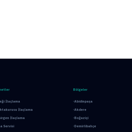
metler
Bölgeler
ği İlaçlama
Abidinpaşa
ahtakurusu İlaçlama
Akdere
irgen İlaçlama
Boğaziçi
a Servisi
Demirlibahçe