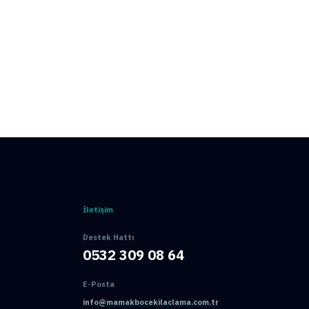
İletişim
Destek Hattı
0532 309 08 64
E-Posta
info@mamakbocekilaclama.com.tr