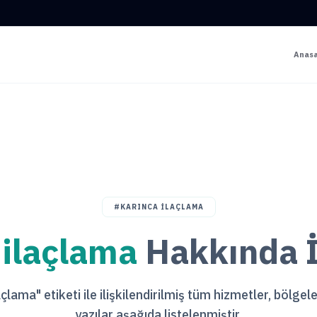
Anas
#KARINCA ILAÇLAMA
 ilaçlama
Hakkında İ
açlama" etiketi ile ilişkilendirilmiş tüm hizmetler, bölgel
yazılar aşağıda listelenmiştir.