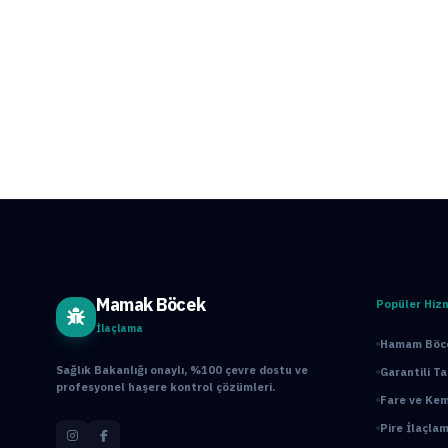
Mamak Böcek
Popüler Hiz
İlaçlama
Hamam Böce
Sağlık Bakanlığı onaylı, %100 çevre dostu ve
Garantili T
profesyonel haşere kontrol çözümleri.
Fare ve Kem
Pire İlaçlam