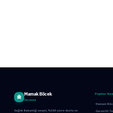
Mamak Böcek
Popüler Hiz
İlaçlama
Hamam Böce
Sağlık Bakanlığı onaylı, %100 çevre dostu ve
Garantili T