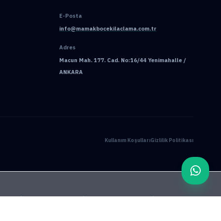
E-Posta
info@mamakbocekilaclama.com.tr
Adres
Macun Mah. 177. Cad. No:16/44 Yenimahalle /
ANKARA
Kullanım Koşulları
Gizlilik Politikası
ama
Pire İlaçlama
Tahtakurusu İlaçlama
Batıkent Böcek İlaçlama
çlama
İşyeri İlaçlama
Keçiören Böcek İlaçlama
Kene İlaçlama