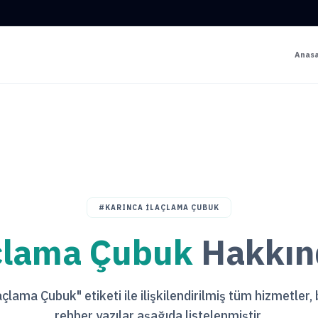
Anas
#KARINCA ILAÇLAMA ÇUBUK
açlama Çubuk
Hakkınd
açlama Çubuk" etiketi ile ilişkilendirilmiş tüm hizmetler,
rehber yazılar aşağıda listelenmiştir.