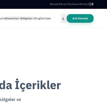
Mamak Böcek İlaçlama Merkezi
ayfa
Hizmetler
Bölgeler
Blog
İletişim
Acil Destek
a İçerikler
 bölgeler ve