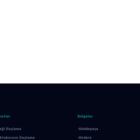
metler
Bölgeler
ği İlaçlama
Abidinpaşa
ahtakurusu İlaçlama
Akdere