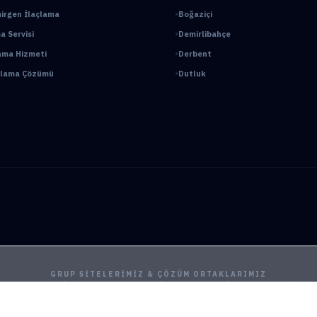
irgen İlaçlama
Boğaziçi
a Servisi
Demirlibahçe
ama Hizmeti
Derbent
açlama Çözümü
Dutluk
GRUP SITELERIMIZ & ÇÖZÜM ORTAKLARIMIZ
ama
Ankara Fare İlaçlama
Hamam Böceği İlaçlama
Haşere İlaçlama
Ankara İlaçl
ya Böcek İlaçlama
Çayyolu Böcek İlaçlama
Eryaman Böcek İlaçlama
Fabrika İla
Mamak Böcek İlaçlama
Tahtakurusu İlaçlama TR
Yenimahalle Böcek İlaçlama