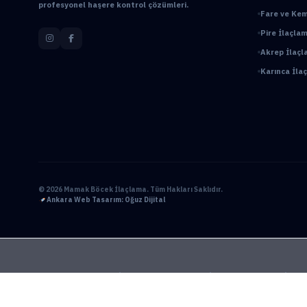
profesyonel haşere kontrol çözümleri.
Fare ve Kem
Pire İlaçlam
Akrep İlaçl
Karınca İl
© 2026 Mamak Böcek İlaçlama. Tüm Hakları Saklıdır.
Ankara Web Tasarım: Oğuz Dijital
Ankara Bahçe İlaçlama
Ankara Böcek İlaçlama
Ankara Ev İlaçl
BioPrime
Böcek İlaçlama 7/24
Böcek İlaçlama Ankara
Çanka