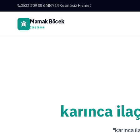
0532 309 08 64
7/24 Kesintisiz Hizmet
Mamak Böcek
İlaçlama
karınca il
"karınca il