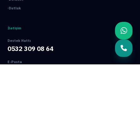
Dutluk
İletişim
Destek Hattı
0532 309 08 64
E-Posta
info@mamakbocekilaclama.com.tr
Adres
Macun Mah. 177. Cad. No:16/44 Yenimahalle / ANKARA
© 2026 Mamak Böcek İlaçlama. Tüm Hakları Saklıdır.
Ankara Web Tasarım: Oğuz Dijital