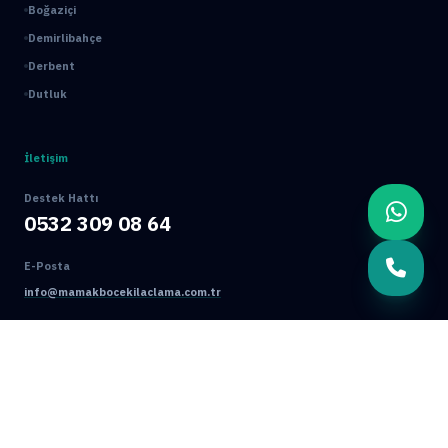
Boğaziçi
Demirlibahçe
Derbent
Dutluk
İletişim
Destek Hattı
0532 309 08 64
E-Posta
info@mamakbocekilaclama.com.tr
Adres
Macun Mah. 177. Cad. No:16/44 Yenimahalle / ANKARA