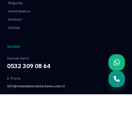
Boğaziçi
Demirlibahçe
Derbent
Dutluk
İletişim
Destek Hattı
0532 309 08 64
E-Posta
info@mamakbocekilaclama.com.tr
Adres
Macun Mah. 177. Cad. No:16/44 Yenimahalle / ANKARA