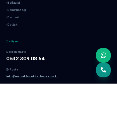
Boğaziçi
Demirlibahçe
Derbent
Dutluk
İletişim
Destek Hattı
0532 309 08 64
E-Posta
info@mamakbocekilaclama.com.tr
Adres
Macun Mah. 177. Cad. No:16/44 Yenimahalle / ANKARA