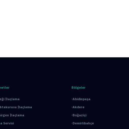
metler
Bölgeler
ği İlaçlama
Abidinpaşa
ahtakurusu İlaçlama
Akdere
irgen İlaçlama
Boğaziçi
a Servisi
Demirlibahçe