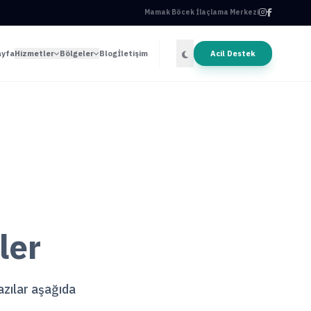
Mamak Böcek İlaçlama Merkezi
ayfa
Hizmetler
Bölgeler
Blog
İletişim
Acil Destek
ler
yazılar aşağıda