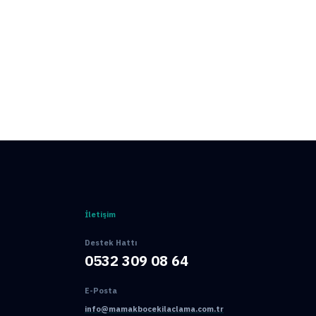
İletişim
Destek Hattı
0532 309 08 64
E-Posta
info@mamakbocekilaclama.com.tr