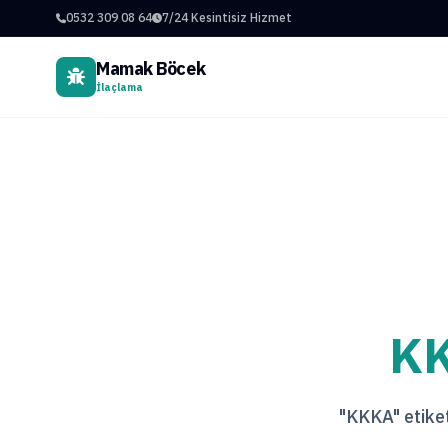
0532 309 08 64
7/24 Kesintisiz Hizmet
Mamak Böcek
İlaçlama
K
"KKKA" etiketi