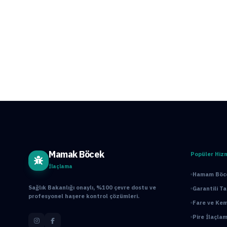
Mamak Böcek
Popüler Hiz
İlaçlama
Hamam Böce
Sağlık Bakanlığı onaylı, %100 çevre dostu ve
Garantili T
profesyonel haşere kontrol çözümleri.
Fare ve Kem
Pire İlaçlam