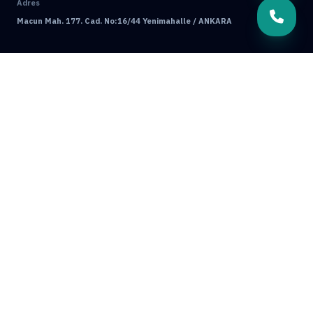
Adres
Macun Mah. 177. Cad. No:16/44 Yenimahalle / ANKARA
© 2026 Mamak Böcek İlaçlama. Tüm Hakları Saklıdır.
Ankara Web Tasarım: Oğuz Dijital
Kullanım Koşulları
Gizlilik Politikası
GRUP SITELERIMIZ & ÇÖZÜM ORTAKLARIMIZ
Ankara Bahçe İlaçlama
Ankara Böcek İlaçlama
Ankara Ev İlaçlama
Ankara Fare İlaçlama
Hamam Böceği İlaçlama
Haşere İlaçlama
Ankara İlaçlama
Pire İlaçlama
Tahtakurusu İlaçlama
Batıkent Böcek İlaçlama
BioPrime
Böcek İlaçlama 7/24
Böcek İlaçlama Ankara
Çankaya Böcek İlaçlama
Çayyolu Böcek İlaçlama
Eryaman Böcek İlaçlama
Fabrika İlaçlama
İşyeri İlaçlama
Keçiören Böcek İlaçlama
Kene İlaçlama
Mamak Böcek İlaçlama
Tahtakurusu İlaçlama TR
Yenimahalle Böcek İlaçlama