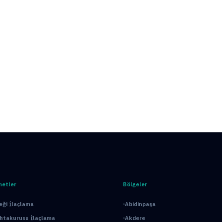
metler
Bölgeler
ği İlaçlama
Abidinpaşa
ahtakurusu İlaçlama
Akdere