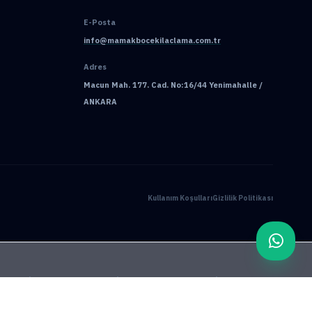
E-Posta
info@mamakbocekilaclama.com.tr
Adres
Macun Mah. 177. Cad. No:16/44 Yenimahalle /
ANKARA
Kullanım Koşulları
Gizlilik Politikası
ama
Pire İlaçlama
Tahtakurusu İlaçlama
Batıkent Böcek İlaçlama
çlama
İşyeri İlaçlama
Keçiören Böcek İlaçlama
Kene İlaçlama