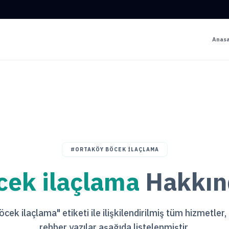
Anas
#ORTAKÖY BÖCEK ILAÇLAMA
cek ilaçlama
Hakkınd
cek ilaçlama" etiketi ile ilişkilendirilmiş tüm hizmetler,
rehber yazılar aşağıda listelenmiştir.