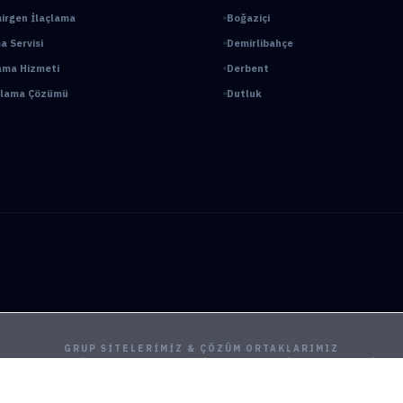
irgen İlaçlama
Boğaziçi
a Servisi
Demirlibahçe
ama Hizmeti
Derbent
açlama Çözümü
Dutluk
GRUP SITELERIMIZ & ÇÖZÜM ORTAKLARIMIZ
ama
Ankara Fare İlaçlama
Hamam Böceği İlaçlama
Haşere İlaçlama
Ankara İlaçl
ya Böcek İlaçlama
Çayyolu Böcek İlaçlama
Eryaman Böcek İlaçlama
Fabrika İla
Mamak Böcek İlaçlama
Tahtakurusu İlaçlama TR
Yenimahalle Böcek İlaçlama