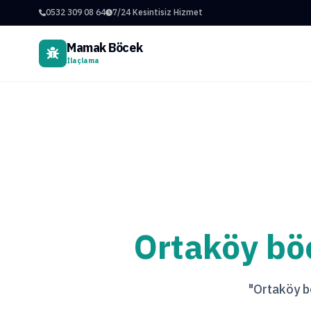
0532 309 08 64
7/24 Kesintisiz Hizmet
Mamak Böcek
İlaçlama
Ortaköy bö
"Ortaköy bö