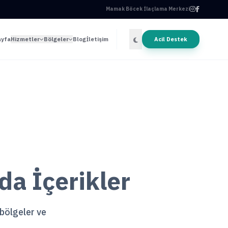
Mamak Böcek İlaçlama Merkezi
ayfa
Hizmetler
Bölgeler
Blog
İletişim
Acil Destek
a İçerikler
 bölgeler ve