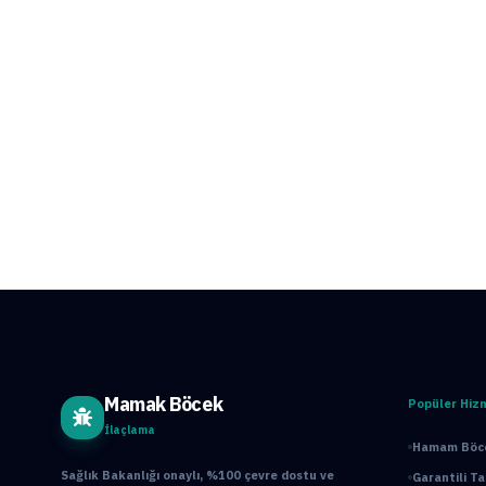
Mamak Böcek
Popüler Hiz
İlaçlama
Hamam Böce
Sağlık Bakanlığı onaylı, %100 çevre dostu ve
Garantili T