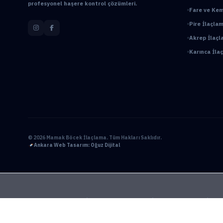
profesyonel haşere kontrol çözümleri.
Fare ve Kem
Pire İlaçlam
Akrep İlaçl
Karınca İl
© 2026 Mamak Böcek İlaçlama. Tüm Hakları Saklıdır.
Ankara Web Tasarım: Oğuz Dijital
Ankara Bahçe İlaçlama
Ankara Böcek İlaçlama
Ankara Ev İlaçl
BioPrime
Böcek İlaçlama 7/24
Böcek İlaçlama Ankara
Çanka