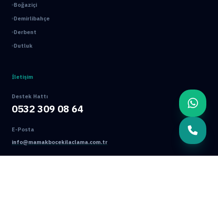
Boğaziçi
Demirlibahçe
Derbent
Dutluk
İletişim
Destek Hattı
0532 309 08 64
E-Posta
info@mamakbocekilaclama.com.tr
Adres
Macun Mah. 177. Cad. No:16/44 Yenimahalle / ANKARA