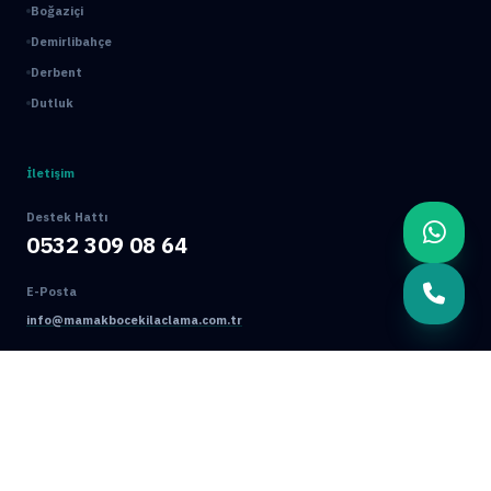
Boğaziçi
Demirlibahçe
Derbent
Dutluk
İletişim
Destek Hattı
0532 309 08 64
E-Posta
info@mamakbocekilaclama.com.tr
Adres
Macun Mah. 177. Cad. No:16/44 Yenimahalle / ANKARA