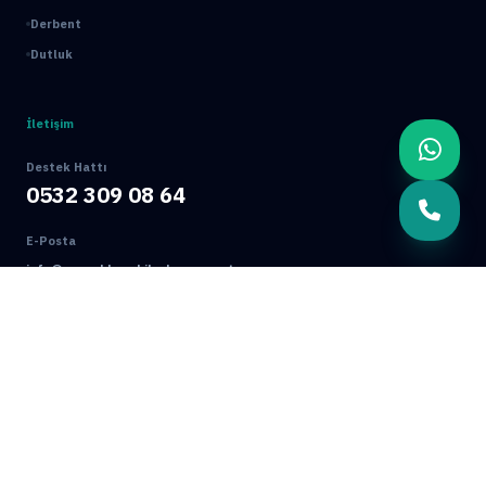
Derbent
Dutluk
İletişim
Destek Hattı
0532 309 08 64
E-Posta
info@mamakbocekilaclama.com.tr
Adres
Macun Mah. 177. Cad. No:16/44 Yenimahalle / ANKARA
© 2026 Mamak Böcek İlaçlama. Tüm Hakları Saklıdır.