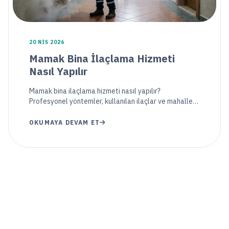
20 NIS 2026
Mamak Bina İlaçlama Hizmeti
Nasıl Yapılır
Mamak bina ilaçlama hizmeti nasıl yapılır?
Profesyonel yöntemler, kullanılan ilaçlar ve mahalle
bazlı haşere kontrol çözümleri hakkında detaylı bilgi
alın.
OKUMAYA DEVAM ET