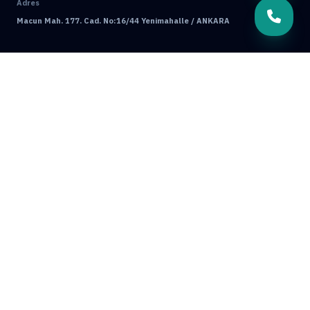
Adres
Macun Mah. 177. Cad. No:16/44 Yenimahalle / ANKARA
© 2026 Mamak Böcek İlaçlama. Tüm Hakları Saklıdır.
Ankara Web Tasarım: Oğuz Dijital
Kullanım Koşulları
Gizlilik Politikası
GRUP SITELERIMIZ & ÇÖZÜM ORTAKLARIMIZ
Ankara Bahçe İlaçlama
Ankara Böcek İlaçlama
Ankara Ev İlaçlama
Ankara Fare İlaçlama
Hamam Böceği İlaçlama
Haşere İlaçlama
Ankara İlaçlama
Pire İlaçlama
Tahtakurusu İlaçlama
Batıkent Böcek İlaçlama
BioPrime
Böcek İlaçlama 7/24
Böcek İlaçlama Ankara
Çankaya Böcek İlaçlama
Çayyolu Böcek İlaçlama
Eryaman Böcek İlaçlama
Fabrika İlaçlama
İşyeri İlaçlama
Keçiören Böcek İlaçlama
Kene İlaçlama
Mamak Böcek İlaçlama
Tahtakurusu İlaçlama TR
Yenimahalle Böcek İlaçlama