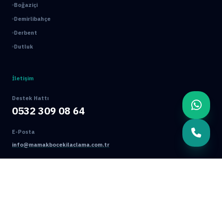
Boğaziçi
Demirlibahçe
Derbent
Dutluk
İletişim
Destek Hattı
0532 309 08 64
E-Posta
info@mamakbocekilaclama.com.tr
Adres
Macun Mah. 177. Cad. No:16/44 Yenimahalle / ANKARA