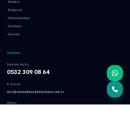
Akdere
Boğaziçi
Demirlibahçe
Derbent
Dutluk
İletişim
Destek Hattı
0532 309 08 64
E-Posta
info@mamakbocekilaclama.com.tr
Adres
Macun Mah. 177. Cad. No:16/44 Yenimahalle / ANKARA