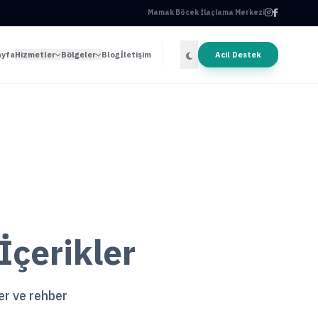
Mamak Böcek İlaçlama Merkezi
ayfa
Hizmetler
Bölgeler
Blog
İletişim
Acil Destek
çerikler
ler ve rehber