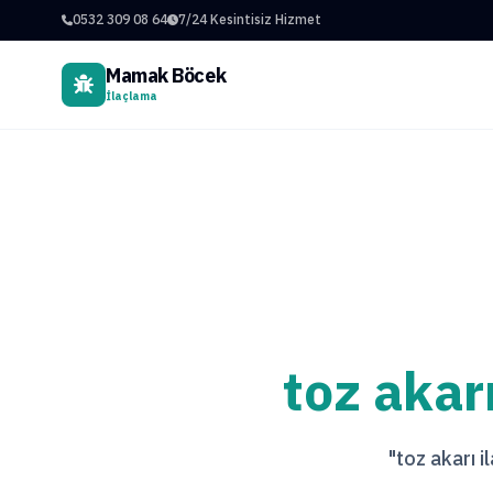
0532 309 08 64
7/24 Kesintisiz Hizmet
Mamak Böcek
İlaçlama
toz akar
"toz akarı i