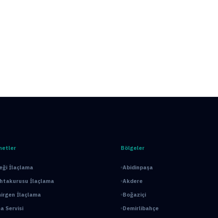
metler
Bölgeler
ği İlaçlama
Abidinpaşa
ahtakurusu İlaçlama
Akdere
irgen İlaçlama
Boğaziçi
a Servisi
Demirlibahçe