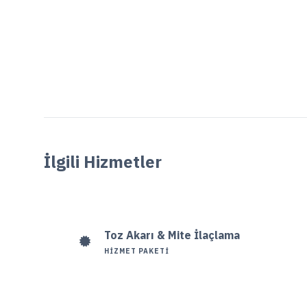
İlgili Hizmetler
Toz Akarı & Mite İlaçlama
HIZMET PAKETI