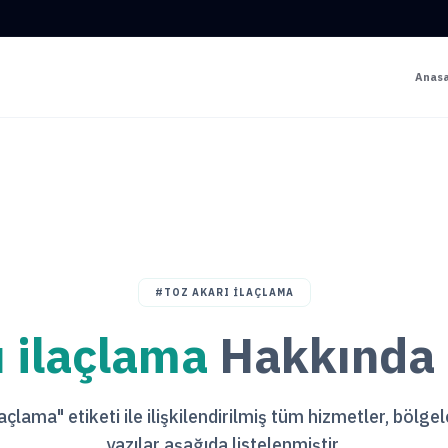
Anas
#TOZ AKARI ILAÇLAMA
ı ilaçlama
Hakkında İ
laçlama" etiketi ile ilişkilendirilmiş tüm hizmetler, bölge
yazılar aşağıda listelenmiştir.