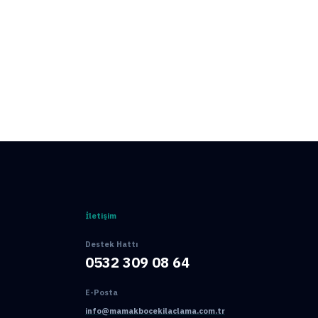
İletişim
Destek Hattı
0532 309 08 64
E-Posta
info@mamakbocekilaclama.com.tr