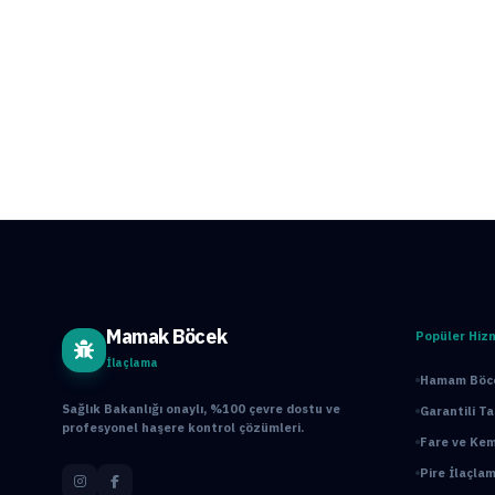
Mamak Böcek
Popüler Hiz
İlaçlama
Hamam Böce
Sağlık Bakanlığı onaylı, %100 çevre dostu ve
Garantili T
profesyonel haşere kontrol çözümleri.
Fare ve Kem
Pire İlaçlam