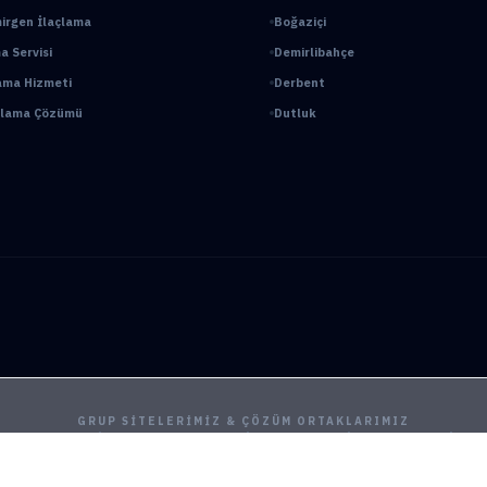
irgen İlaçlama
Boğaziçi
a Servisi
Demirlibahçe
ama Hizmeti
Derbent
açlama Çözümü
Dutluk
GRUP SITELERIMIZ & ÇÖZÜM ORTAKLARIMIZ
ama
Ankara Fare İlaçlama
Hamam Böceği İlaçlama
Haşere İlaçlama
Ankara İlaçl
ya Böcek İlaçlama
Çayyolu Böcek İlaçlama
Eryaman Böcek İlaçlama
Fabrika İla
Mamak Böcek İlaçlama
Tahtakurusu İlaçlama TR
Yenimahalle Böcek İlaçlama