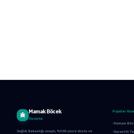
Mamak Böcek
Popüler Hiz
İlaçlama
Hamam Böce
Sağlık Bakanlığı onaylı, %100 çevre dostu ve
Garantili T