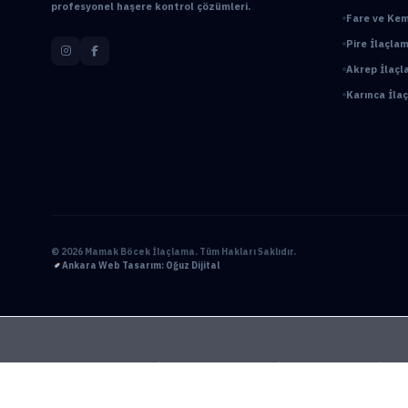
profesyonel haşere kontrol çözümleri.
Fare ve Kem
Pire İlaçlam
Akrep İlaçl
Karınca İl
© 2026 Mamak Böcek İlaçlama. Tüm Hakları Saklıdır.
Ankara Web Tasarım: Oğuz Dijital
Ankara Bahçe İlaçlama
Ankara Böcek İlaçlama
Ankara Ev İlaçl
BioPrime
Böcek İlaçlama 7/24
Böcek İlaçlama Ankara
Çanka