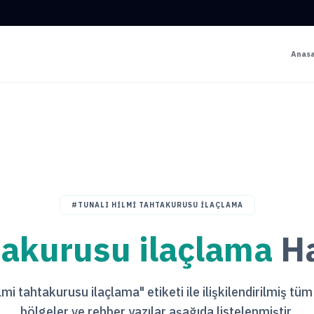
Anas
#TUNALI HILMI TAHTAKURUSU ILAÇLAMA
takurusu ilaçlama
Ha
lmi tahtakurusu ilaçlama" etiketi ile ilişkilendirilmiş tüm
bölgeler ve rehber yazılar aşağıda listelenmiştir.