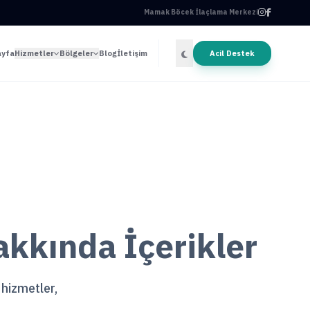
Mamak Böcek İlaçlama Merkezi
ayfa
Hizmetler
Bölgeler
Blog
İletişim
Acil Destek
kkında İçerikler
 hizmetler,