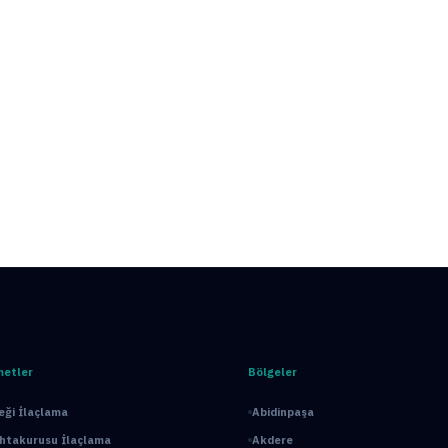
metler
Bölgeler
ği İlaçlama
Abidinpaşa
ahtakurusu İlaçlama
Akdere