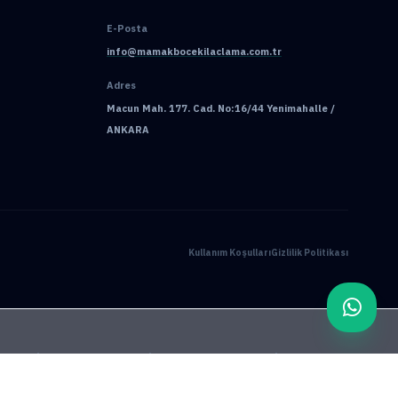
E-Posta
info@mamakbocekilaclama.com.tr
Adres
Macun Mah. 177. Cad. No:16/44 Yenimahalle /
ANKARA
Kullanım Koşulları
Gizlilik Politikası
ama
Pire İlaçlama
Tahtakurusu İlaçlama
Batıkent Böcek İlaçlama
çlama
İşyeri İlaçlama
Keçiören Böcek İlaçlama
Kene İlaçlama