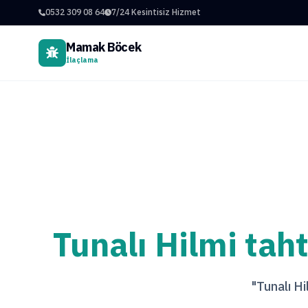
0532 309 08 64
7/24 Kesintisiz Hizmet
Mamak Böcek
İlaçlama
Tunalı Hilmi tah
"Tunalı Hi