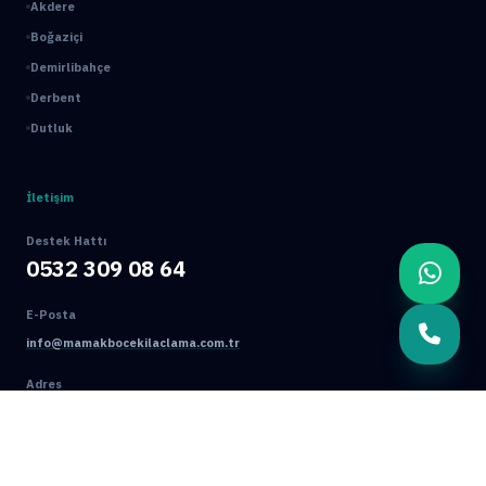
Akdere
Boğaziçi
Demirlibahçe
Derbent
Dutluk
İletişim
Destek Hattı
0532 309 08 64
E-Posta
info@mamakbocekilaclama.com.tr
Adres
Macun Mah. 177. Cad. No:16/44 Yenimahalle / ANKARA