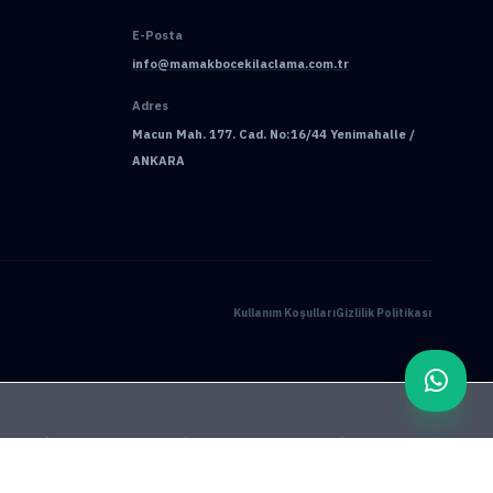
E-Posta
info@mamakbocekilaclama.com.tr
Adres
Macun Mah. 177. Cad. No:16/44 Yenimahalle /
ANKARA
Kullanım Koşulları
Gizlilik Politikası
ama
Pire İlaçlama
Tahtakurusu İlaçlama
Batıkent Böcek İlaçlama
çlama
İşyeri İlaçlama
Keçiören Böcek İlaçlama
Kene İlaçlama