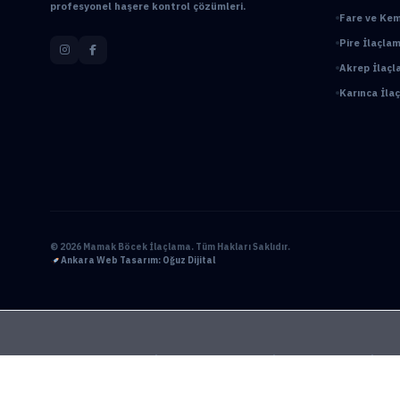
profesyonel haşere kontrol çözümleri.
Fare ve Kem
Pire İlaçlam
Akrep İlaçl
Karınca İl
© 2026 Mamak Böcek İlaçlama. Tüm Hakları Saklıdır.
Ankara Web Tasarım: Oğuz Dijital
Ankara Bahçe İlaçlama
Ankara Böcek İlaçlama
Ankara Ev İlaçl
BioPrime
Böcek İlaçlama 7/24
Böcek İlaçlama Ankara
Çanka