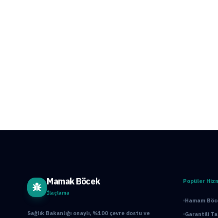
Mamak Böcek
Popüler Hiz
İlaçlama
Hamam Böce
Sağlık Bakanlığı onaylı, %100 çevre dostu ve
Garantili T