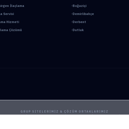
irgen İlaçlama
Boğaziçi
a Servisi
Demirlibahçe
ama Hizmeti
Derbent
açlama Çözümü
Dutluk
GRUP SITELERIMIZ & ÇÖZÜM ORTAKLARIMIZ
ama
Ankara Fare İlaçlama
Hamam Böceği İlaçlama
Haşere İlaçlama
Ankara İlaçl
ya Böcek İlaçlama
Çayyolu Böcek İlaçlama
Eryaman Böcek İlaçlama
Fabrika İla
Mamak Böcek İlaçlama
Tahtakurusu İlaçlama TR
Yenimahalle Böcek İlaçlama