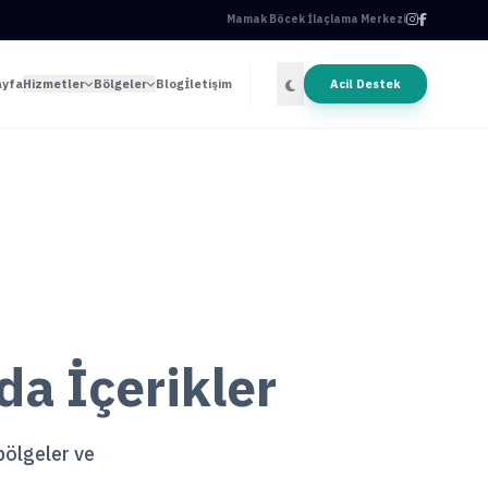
Mamak Böcek İlaçlama Merkezi
ayfa
Hizmetler
Bölgeler
Blog
İletişim
Acil Destek
a İçerikler
 bölgeler ve