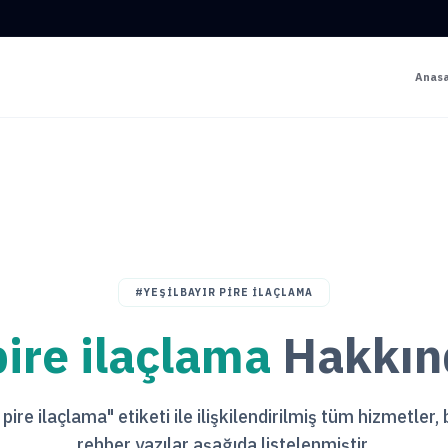
Anas
#YEŞILBAYIR PIRE ILAÇLAMA
pire ilaçlama
Hakkınd
 pire ilaçlama" etiketi ile ilişkilendirilmiş tüm hizmetler,
rehber yazılar aşağıda listelenmiştir.