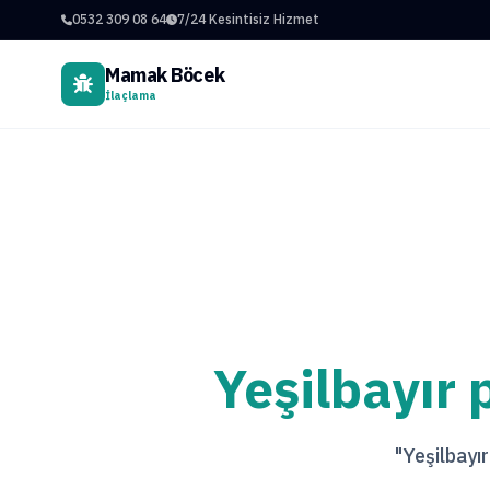
0532 309 08 64
7/24 Kesintisiz Hizmet
Mamak Böcek
İlaçlama
Yeşilbayır 
"Yeşilbayır