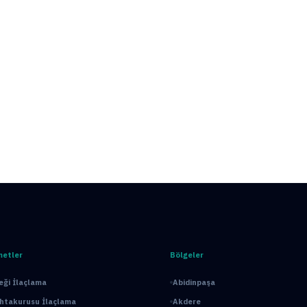
metler
Bölgeler
ği İlaçlama
Abidinpaşa
ahtakurusu İlaçlama
Akdere